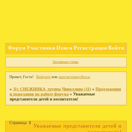
Форум
Участники
Поиск
Регистрация
Войти
Активные темы
Привет, Гость!
Войдите
или
зарегистрируйтесь
.
»
Д/с СНЕЖИНКА, группа Чиполлино (11)
»
Предложения
и пожелания по работе форума
»
Уважаемые
представители детей и воспитатели!
Страница:
1
Уважаемые представители детей и
воспитатели!