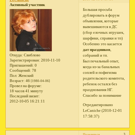
Активный участник
Большая просьба
дублировать в форум
объявления, которые
вывешиваются в ДС
(сбор елочных игрушек,
шарфики, справки и тп)
Особенно это касается
дат праздников
,
Откуда:
Свиблово
собраний и тп.
Зарегистрирован
: 2010-11-10
Был печальный опыт,
Приглашений:
0
когда из-за банальных
Сообщений:
78
соплей и пофигизма
Пол:
Женский
родительского комитета,
Возраст:
46
[1980-04-06]
ребенок остался без
Провел на форуме:
празднования НГ.
18 часов 41 минуту
Спасибо за понимание
Последний визит:
2012-10-05 16:21:11
Отредактировано
LeCaniche (2010-12-01
17:58:37)
3
Поделиться