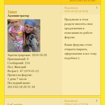
1
Поделиться
2010-10-29 19:34:56
Tinker
Администратор
Предлагаю в этом
разделе вносить свои
предложения и
пожелания по работе
форума.
Какие форумы стоит
открыть/закрыть,
офоромление и все тому
Зарегистрирован
: 2010-10-29
подобное:)
Приглашений:
0
Сообщений:
214
Пол:
Женский
Возраст:
47
[1979-05-22]
Провел на форуме:
1 день 7 часов
Последний визит:
2013-02-18 20:51:18
2
Поделиться
2010-12-01 17:57:50
LeCaniche