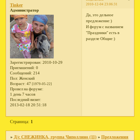
2010-12-04 23:06:31
Tinker
Администратор
Да, это дельное
предложение:)
И форум с названием
"Праздники" есть в
разделе Общие:)
Зарегистрирован
: 2010-10-29
Приглашений:
0
Сообщений:
214
Пол:
Женский
Возраст:
47
[1979-05-22]
Провел на форуме:
1 день 7 часов
Последний визит:
2013-02-18 20:51:18
Страница:
1
»
Д/с СНЕЖИНКА, группа Чиполлино (11)
»
Предложения