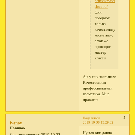
https://masterclass-
shop.ru/
Они
продают
только
качественную
косметику,
а так же
проводят
мастер
классы.
А я у них закаывала.
Качественная
профессинальная
косметика. Мне
нравится.
5
Поделиться
2019-10-30 13:29:32
Ivanov
Новичок
Ну так они давно
Зарегистрирован
: 2019-10-22